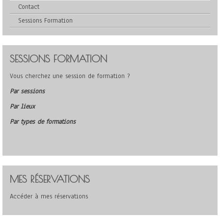
Contact
Sessions Formation
SESSIONS FORMATION
Vous cherchez une session de formation ?
Par sessions
Par lieux
Par types de formations
MES RÉSERVATIONS
Accéder à mes réservations