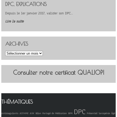
DPC, EXPLICATIONS
Depuis le 1er janvier 2017, valider son DPC…
Lire la suite
ARCHIVES
Archives
Consulter notre certificat QUALIOPI
THÉMATIQUES
DPC
Anticoagulants
ASTHME
AVK
Bilan Partagé de Médication
BPM
Présentiel
Sarcopénie
Âgé