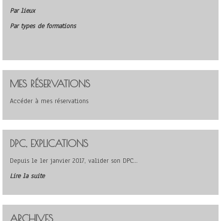
Par lieux
Par types de formations
MES RÉSERVATIONS
Accéder à mes réservations
DPC, EXPLICATIONS
Depuis le 1er janvier 2017, valider son DPC…
Lire la suite
ARCHIVES