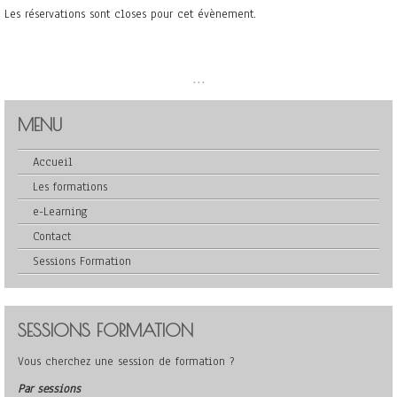
Les réservations sont closes pour cet évènement.
...
MENU
Accueil
Les formations
e-Learning
Contact
Sessions Formation
SESSIONS FORMATION
Vous cherchez une session de formation ?
Par sessions