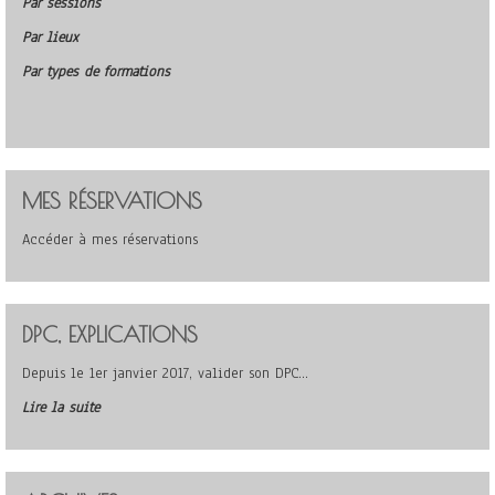
Par sessions
Par lieux
Par types de formations
MES RÉSERVATIONS
Accéder à mes réservations
DPC, EXPLICATIONS
Depuis le 1er janvier 2017, valider son DPC…
Lire la suite