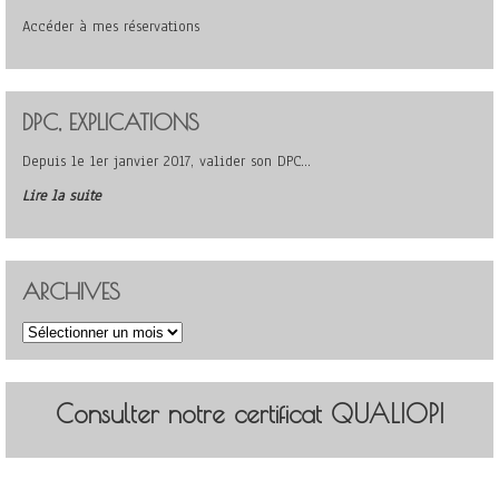
Accéder à mes réservations
DPC, EXPLICATIONS
Depuis le 1er janvier 2017, valider son DPC…
Lire la suite
ARCHIVES
Archives
Consulter notre certificat QUALIOPI