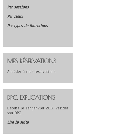
Par sessions
Par lieux
Par types de formations
MES RÉSERVATIONS
Accéder à mes réservations
DPC, EXPLICATIONS
Depuis le 1er janvier 2017, valider
son DPC…
Lire la suite