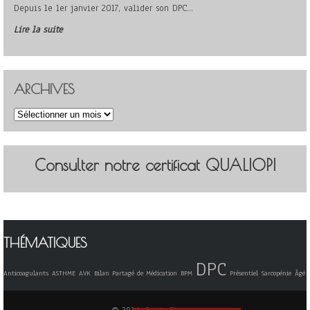
Depuis le 1er janvier 2017, valider son DPC…
Lire la suite
ARCHIVES
Archives
Consulter notre certificat QUALIOPI
THÉMATIQUES
DPC
Anticoagulants
ASTHME
AVK
Bilan Partagé de Médication
BPM
Présentiel
Sarcopénie
Âgé