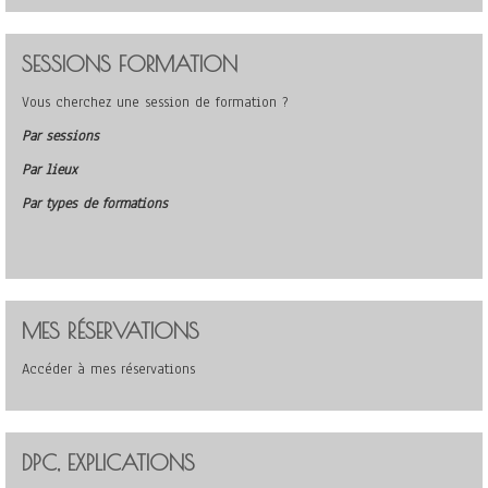
SESSIONS FORMATION
Vous cherchez une session de formation ?
Par sessions
Par lieux
Par types de formations
MES RÉSERVATIONS
Accéder à mes réservations
DPC, EXPLICATIONS