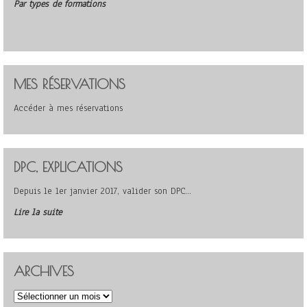
Par types de formations
MES RÉSERVATIONS
Accéder à mes réservations
DPC, EXPLICATIONS
Depuis le 1er janvier 2017, valider son DPC…
Lire la suite
ARCHIVES
Archives