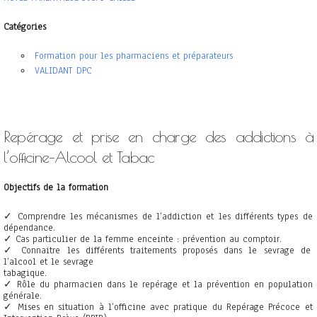
Catégories
Formation pour les pharmaciens et préparateurs
VALIDANT DPC
Repérage et prise
en charge des addictions à
l’officine
–
Alcool et Ta
bac
Objectifs de la formation
✓
Comprendre les mécanismes de l’addiction et
les différents types de
dépendance
.
✓
Cas particulier de la femme enceinte
:
prévention au comptoir.
✓
Connait
re
l
es différents traitements proposés dans le sevrage
de
l’alcool et le sevrage
tabagique
.
✓
Rôle du pharmacien dans l
e repérage et la prévention en population
générale.
✓
Mises en situation à l’officine avec pratique du Repérage Précoce et