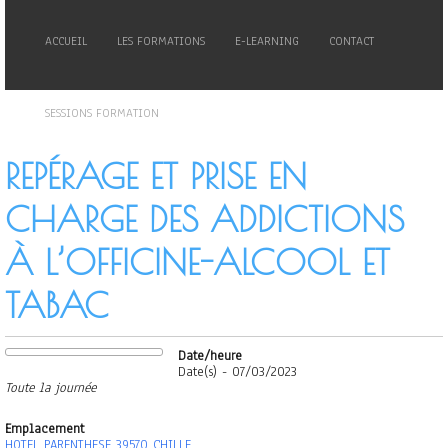
ACCUEIL
LES FORMATIONS
E-LEARNING
CONTACT
SESSIONS FORMATION
REPÉRAGE ET PRISE EN
CHARGE DES ADDICTIONS
À L’OFFICINE-ALCOOL ET
TABAC
Date/heure
Date(s) - 07/03/2023
Toute la journée
Emplacement
HOTEL PARENTHESE 39570 CHILLE